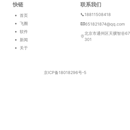
快链
联系我们
18811508418
首页
飞圈
651821874@qq.com
软件
北京市通州区天骥智谷6
301
新闻
关于
京ICP备18018296号-5