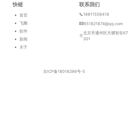
快链
联系我们
18811508418
首页
飞圈
651821874@qq.com
软件
北京市通州区天骥智谷6
301
新闻
关于
京ICP备18018296号-5